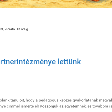
19, 9 órától 13 óráig.
rtnerintézménye lettünk
iskolánk tanulóit, hogy a pedagógus képzés gyakorlatának megva
ye címmel ismerte el! Köszönjük az egyetemnek, és továbbra i