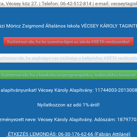
a, Vécsey köz 27. | Telefon: 06-42-512-814 | e-mail: vecseytag
ázi Móricz Zsigmond Általános Iskola VÉCSEY KÁROLY TAGI
Kattintson ide, ha be szeretne lépni az iskola KRÉTA rendszerébe!
attintson ide, ha segítségre van szüksége a belépéshez KRÉTA rendszerb
Kattintson ide, ha a beiskolázási programjainkra, tudnivalókra kíváncsi!
alapítványunkat! Vécsey Károly Alapítvány: 11744003-201300
Nyilatkozzon az adó 1%-áról!
ményezett neve: Vécsey Károly Alapítvány. Adószám: 1879770
ÉTKEZÉS LEMONDÁS: 06-30-176-62-66 (Fábián Attiláné)