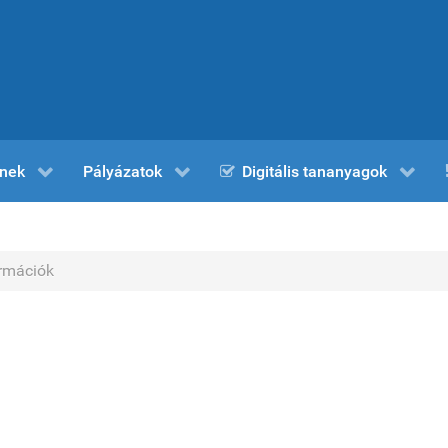
nek
Pályázatok
Digitális tananyagok
ormációk