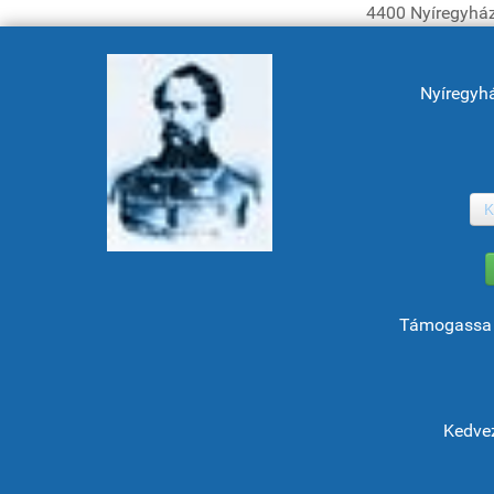
4400 Nyíregyház
Nyíregyh
K
Támogassa 
Kedvez