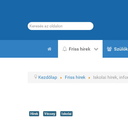
Keresés...
Friss hírek
Szülők
Kezdőlap
Friss hírek
Iskolai hírek, inf
Hírek
Vécsey
Iskolai