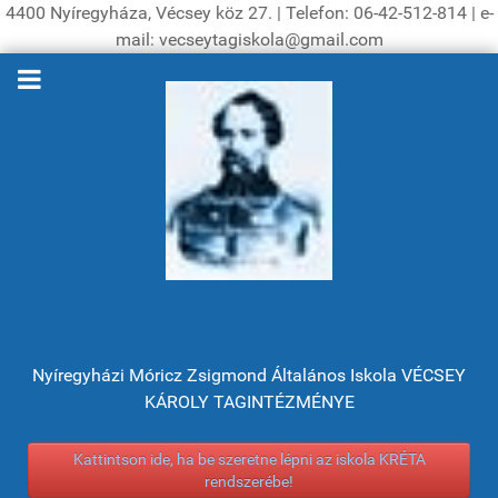
4400 Nyíregyháza, Vécsey köz 27. | Telefon: 06-42-512-814 | e-
mail: vecseytagiskola@gmail.com
Nyíregyházi Móricz Zsigmond Általános Iskola VÉCSEY
KÁROLY TAGINTÉZMÉNYE
Kattintson ide, ha be szeretne lépni az iskola KRÉTA
rendszerébe!