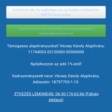
Kattintson ide, ha segítségre van szüksége a belépéshez
KRÉTA rendszerbe!
Kattintson ide, ha a beiskolázási programjainkra,
tudnivalókra kíváncsi!
Támogassa alapítványunkat! Vécsey Károly Alapítvány:
11744003-20130082-00000000
Nyilatkozzon az adó 1%-áról!
Kedvezményezett neve: Vécsey Károly Alapítvány.
Adószám: 18797703-1-15.
ÉTKEZÉS LEMONDÁS: 06-30-176-62-66 (Fábián
Attiláné)