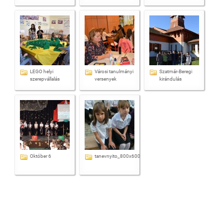
LEGO helyi
Városi tanulmányi
Szatmár-Beregi
szerepvállalás
versenyek
kirándulás
Október 6
tanevnyito_800x600