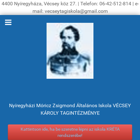
4400 Nyíregyháza, Vécsey köz 27. | Telefon: 06-42-512-814 | e-
mail: vecseytagiskola@gmail.com
Nyíregyházi Móricz Zsigmond Általános Iskola VÉCSEY
KÁROLY TAGINTÉZMÉNYE
Kattintson ide, ha be szeretne lépni az iskola KRÉTA
rendszerébe!