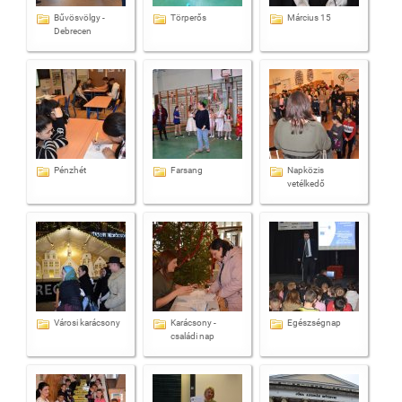
Bűvösvölgy -
Törperős
Március 15
Debrecen
Pénzhét
Farsang
Napközis
vetélkedő
Városi karácsony
Karácsony -
Egészségnap
családi nap