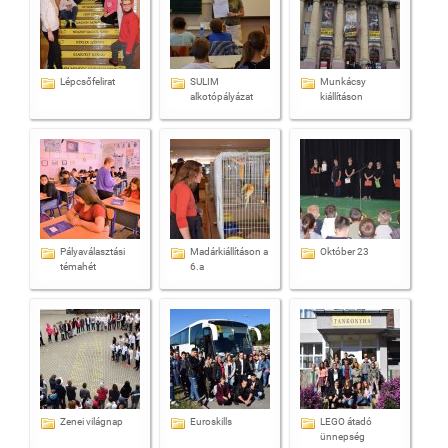
Lépcsőfelirat
SULIM
Munkácsy
alkotópályázat
kiállításon
Pályaválasztási
Madárkiállításon a
Október 23
témahét
6.a
Zenei világnap
Euroskills
LEGO átadó
ünnepség