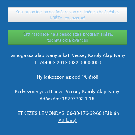
Kattintson ide, ha segítségre van szüksége a belépéshez
KRÉTA rendszerbe!
Kattintson ide, ha a beiskolázási programjainkra,
tudnivalókra kíváncsi!
Támogassa alapítványunkat! Vécsey Károly Alapítvány:
11744003-20130082-00000000
Nyilatkozzon az adó 1%-áról!
Kedvezményezett neve: Vécsey Károly Alapítvány.
Adószám: 18797703-1-15.
ÉTKEZÉS LEMONDÁS: 06-30-176-62-66 (Fábián
Attiláné)