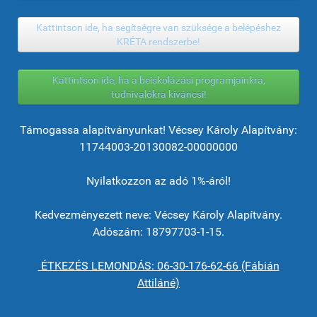
Kattintson ide, ha segítségre van szüksége a belépéshez
KRÉTA rendszerbe!
Kattintson ide, ha a beiskolázási programjainkra,
tudnivalókra kíváncsi!
Támogassa alapítványunkat! Vécsey Károly Alapítvány:
11744003-20130082-00000000
Nyilatkozzon az adó 1%-áról!
Kedvezményezett neve: Vécsey Károly Alapítvány.
Adószám: 18797703-1-15.
ÉTKEZÉS LEMONDÁS: 06-30-176-62-66 (Fábián
Attiláné)