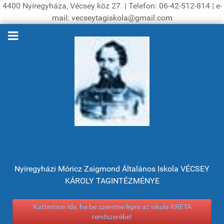
4400 Nyíregyháza, Vécsey köz 27. | Telefon: 06-42-512-814 | e-
mail: vecseytagiskola@gmail.com
Nyíregyházi Móricz Zsigmond Általános Iskola VÉCSEY
KÁROLY TAGINTÉZMÉNYE
Kattintson ide, ha be szeretne lépni az iskola KRÉTA
rendszerébe!