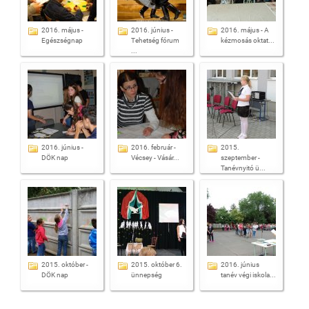
2016. május -
2016. június -
2016. május - A
Egészségnap
Tehetség fórum
kézmosás oktat...
...
2016. június -
2016. február -
2015.
DÖK nap
Vécsey - Vásár...
szeptember -
Tanévnyitó ü...
2015. október -
2015. október 6.
2016. június
DÖK nap
ünnepség
tanév végi iskola...