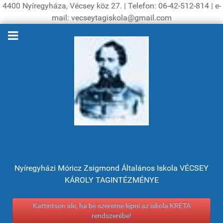
4400 Nyíregyháza, Vécsey köz 27. | Telefon: 06-42-512-814 | e-
mail: vecseytagiskola@gmail.com
Nyíregyházi Móricz Zsigmond Általános Iskola VÉCSEY
KÁROLY TAGINTÉZMÉNYE
Kattintson ide, ha be szeretne lépni az iskola KRÉTA
rendszerébe!