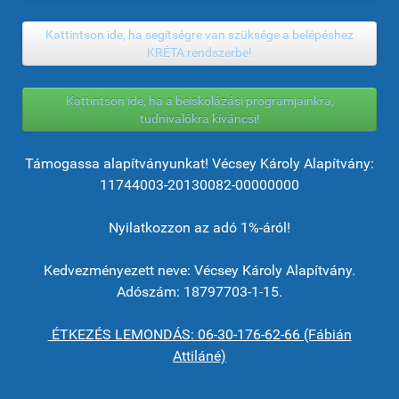
Kattintson ide, ha segítségre van szüksége a belépéshez
KRÉTA rendszerbe!
Kattintson ide, ha a beiskolázási programjainkra,
tudnivalókra kíváncsi!
Támogassa alapítványunkat! Vécsey Károly Alapítvány:
11744003-20130082-00000000
Nyilatkozzon az adó 1%-áról!
Kedvezményezett neve: Vécsey Károly Alapítvány.
Adószám: 18797703-1-15.
ÉTKEZÉS LEMONDÁS: 06-30-176-62-66 (Fábián
Attiláné)