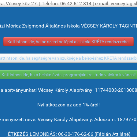
a, Vécsey köz 27. | Telefon: 06-42-512-814 | e-mail: vecseytag
ázi Móricz Zsigmond Általános Iskola VÉCSEY KÁROLY TAGI
Kattintson ide, ha be szeretne lépni az iskola KRÉTA rendszerébe!
attintson ide, ha segítségre van szüksége a belépéshez KRÉTA rendszerb
Kattintson ide, ha a beiskolázási programjainkra, tudnivalókra kíváncsi!
alapítványunkat! Vécsey Károly Alapítvány: 11744003-201300
Nyilatkozzon az adó 1%-áról!
ményezett neve: Vécsey Károly Alapítvány. Adószám: 1879770
ÉTKEZÉS LEMONDÁS: 06-30-176-62-66 (Fábián Attiláné)