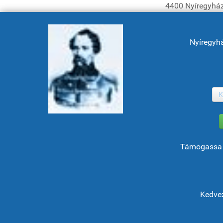
4400 Nyíregyház
Nyíregyh
K
Támogassa 
Kedvez