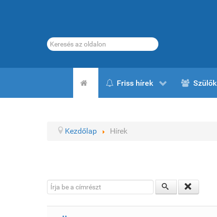
Keresés...
Friss hírek
Szülők
Kezdőlap
Hírek
Írja be a címrészt