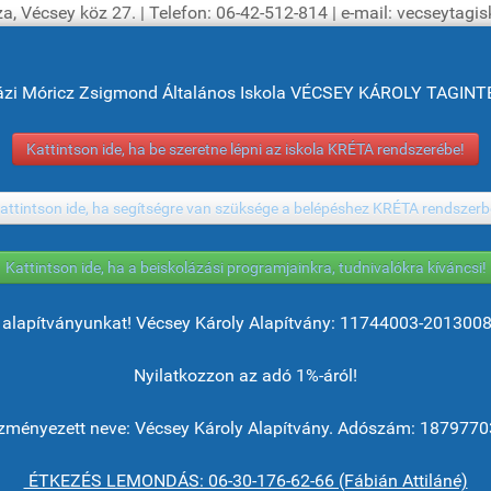
a, Vécsey köz 27. | Telefon: 06-42-512-814 | e-mail: vecseytag
ázi Móricz Zsigmond Általános Iskola VÉCSEY KÁROLY TAGI
Kattintson ide, ha be szeretne lépni az iskola KRÉTA rendszerébe!
attintson ide, ha segítségre van szüksége a belépéshez KRÉTA rendszerb
Kattintson ide, ha a beiskolázási programjainkra, tudnivalókra kíváncsi!
alapítványunkat! Vécsey Károly Alapítvány: 11744003-201300
Nyilatkozzon az adó 1%-áról!
ményezett neve: Vécsey Károly Alapítvány. Adószám: 1879770
ÉTKEZÉS LEMONDÁS: 06-30-176-62-66 (Fábián Attiláné)