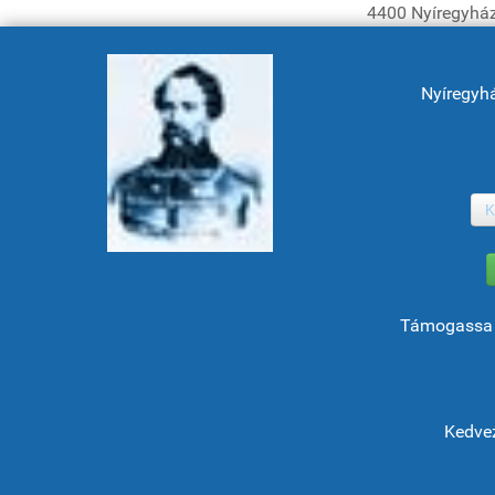
4400 Nyíregyház
Nyíregyh
K
Támogassa 
Kedvez