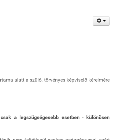
ama alatt a szülő, törvényes képviselő kérelmére
y
csak a legszügségesebb esetben
-
különösen
énik, nem feltétlenül szakos pedagógussal, ezért