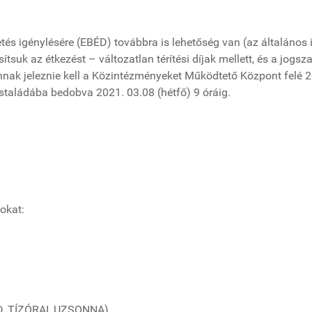
és igénylésére (EBÉD) továbbra is lehetőség van (az általános is
ítsuk az étkezést – változatlan térítési díjak mellett, és a jog
 , annak jeleznie kell a Közintézményeket Működtető Központ felé
ostaládába bedobva 2021. 03.08 (hétfő) 9 óráig.
okat:
D, TÍZÓRAI, UZSONNA),