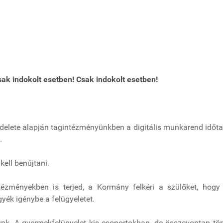
sak indokolt esetben!
Csak indokolt esetben!
elete alapján tagintézményünkben a digitális munkarend időtart
.
kell benújtani.
intézményekben is terjed, a Kormány felkéri a szülőket, hog
gyék igénybe a felügyeletet.
. A gyermekfelügyelet kis csoportokban, de összevontan tört