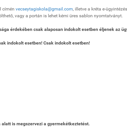
il címén
vecseytagiskola@gmail.com
, illetve a kréta e-ügyintéz
lthető, vagy a portán is lehet kérni üres sablon nyomtatványt.
ága érdekében csak alaposan indokolt esetben éljenek az ügy
sak indokolt esetben!
Csak indokolt esetben!
alatt is megszervezi a gyermekétkeztetést.