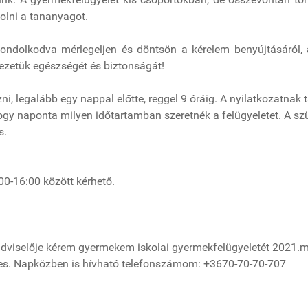
olni a tananyagot.
ondolkodva mérlegeljen és döntsön a kérelem benyújtásáról, a
yezetük egészségét és biztonságát!
ni, legalább egy nappal előtte, reggel 9 óráig. A nyilatkozatnak 
 hogy naponta milyen időtartamban szeretnék a felügyeletet. A s
s.
00-16:00 között kérhető.
gondviselője kérem gyermekem iskolai gyermekfelügyeletét 2021.m
s. Napközben is hívható telefonszámom: +3670-70-70-707