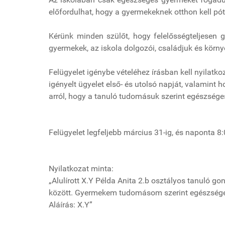
előfordulhat, hogy a gyermekeknek otthon kell pót
Kérünk minden szülőt, hogy felelősségteljesen g
gyermekek, az iskola dolgozói, családjuk és körn
Felügyelet igénybe vételéhez írásban kell nyilatkoz
igényelt ügyelet első- és utolsó napját, valamint
arról, hogy a tanuló tudomásuk szerint egészsége
Felügyelet legfeljebb március 31-ig, és naponta 8:
Nyilatkozat minta:
„Alulírott X.Y Példa Anita 2.b osztályos tanuló 
között. Gyermekem tudomásom szerint egészsége
Aláírás: X.Y”