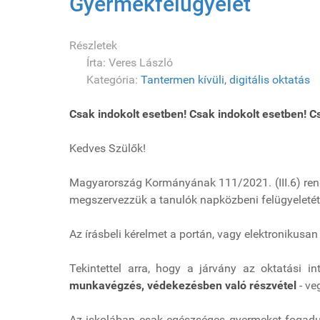
Gyermekfelügyelet
Részletek
Írta:
Veres László
Kategória:
Tantermen kívüli, digitális oktatás
Csak indokolt esetben!
Csak indokolt esetben!
C
Kedves Szülők!
Magyarország Kormányának 111/2021. (III.6) rend
megszervezzük a tanulók napközbeni felügyeletét
Az írásbeli kérelmet a portán, vagy elektronikusan 
Tekintettel arra, hogy a járvány az oktatási 
munkavégzés, védekezésben való részvétel
- ve
Az iskolában csak egészséges gyermeket fogadunk