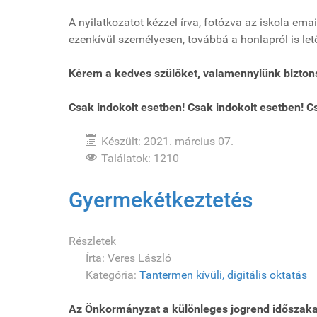
A nyilatkozatot kézzel írva, fotózva az iskola ema
ezenkívül személyesen, továbbá a honlapról is letö
Kérem a kedves szülőket, valamennyiünk biztons
Csak indokolt esetben!
Csak indokolt esetben!
C
Készült: 2021. március 07.
Találatok: 1210
Gyermekétkeztetés
Részletek
Írta:
Veres László
Kategória:
Tantermen kívüli, digitális oktatás
Az Önkormányzat a különleges jogrend időszaka 