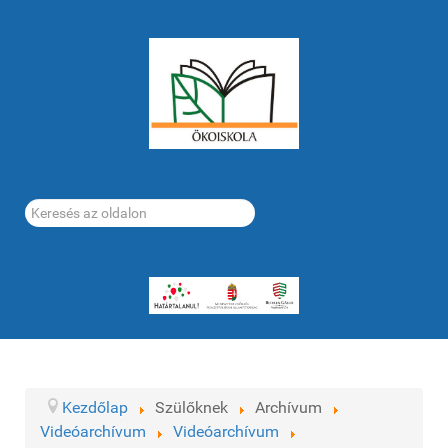
Keresés...
Kezdőlap
Szülőknek
Archívum
Videóarchívum
Videóarchívum