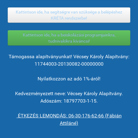
Kattintson ide, ha segítségre van szüksége a belépéshez
KRÉTA rendszerbe!
Kattintson ide, ha a beiskolázási programjainkra,
tudnivalókra kíváncsi!
Támogassa alapítványunkat! Vécsey Károly Alapítvány:
11744003-20130082-00000000
Nyilatkozzon az adó 1%-áról!
Kedvezményezett neve: Vécsey Károly Alapítvány.
Adószám: 18797703-1-15.
ÉTKEZÉS LEMONDÁS: 06-30-176-62-66 (Fábián
Attiláné)