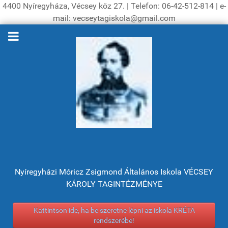
4400 Nyíregyháza, Vécsey köz 27. | Telefon: 06-42-512-814 | e-
mail: vecseytagiskola@gmail.com
Nyíregyházi Móricz Zsigmond Általános Iskola VÉCSEY
KÁROLY TAGINTÉZMÉNYE
Kattintson ide, ha be szeretne lépni az iskola KRÉTA
rendszerébe!