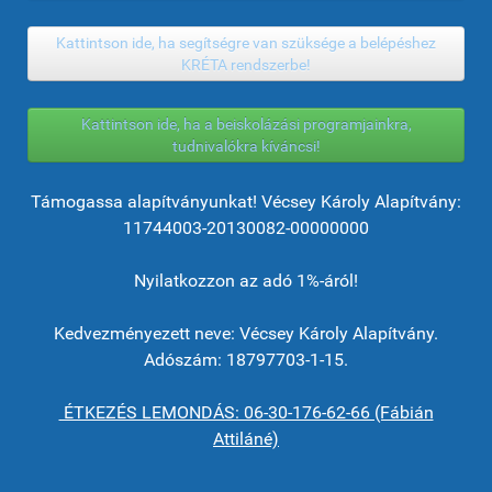
Kattintson ide, ha segítségre van szüksége a belépéshez
KRÉTA rendszerbe!
Kattintson ide, ha a beiskolázási programjainkra,
tudnivalókra kíváncsi!
Támogassa alapítványunkat! Vécsey Károly Alapítvány:
11744003-20130082-00000000
Nyilatkozzon az adó 1%-áról!
Kedvezményezett neve: Vécsey Károly Alapítvány.
Adószám: 18797703-1-15.
ÉTKEZÉS LEMONDÁS: 06-30-176-62-66 (Fábián
Attiláné)