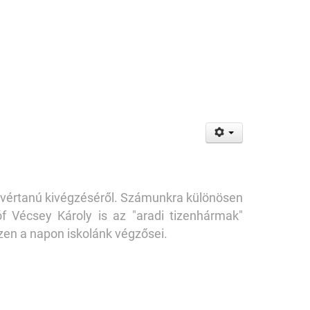
i vértanú kivégzéséről. Számunkra különösen
 Vécsey Károly is az "aradi tizenhármak"
ezen a napon iskolánk végzősei.