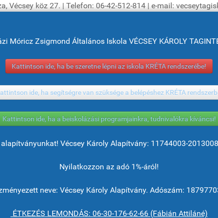
a, Vécsey köz 27. | Telefon: 06-42-512-814 | e-mail: vecseytag
ázi Móricz Zsigmond Általános Iskola VÉCSEY KÁROLY TAGI
Kattintson ide, ha be szeretne lépni az iskola KRÉTA rendszerébe!
attintson ide, ha segítségre van szüksége a belépéshez KRÉTA rendszerb
Kattintson ide, ha a beiskolázási programjainkra, tudnivalókra kíváncsi!
alapítványunkat! Vécsey Károly Alapítvány: 11744003-201300
Nyilatkozzon az adó 1%-áról!
ményezett neve: Vécsey Károly Alapítvány. Adószám: 1879770
ÉTKEZÉS LEMONDÁS: 06-30-176-62-66 (Fábián Attiláné)