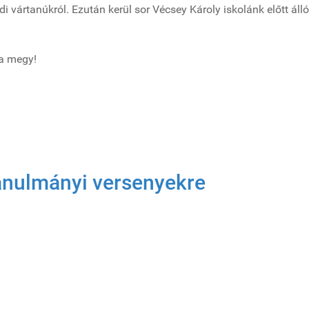
vártanúkról. Ezután kerül sor Vécsey Károly iskolánk előtt áll
a megy!
tanulmányi versenyekre