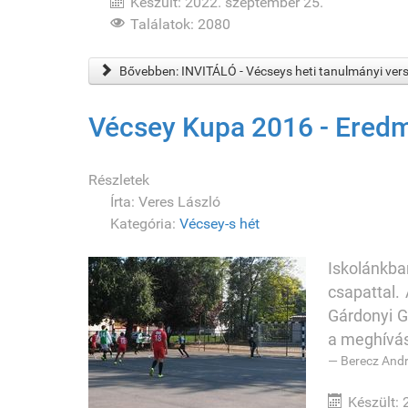
Készült: 2022. szeptember 25.
Találatok: 2080
Bővebben: INVITÁLÓ - Vécseys heti tanulmányi ver
Vécsey Kupa 2016 - Ered
Részletek
Írta:
Veres László
Kategória:
Vécsey-s hét
Iskolánkb
csapattal.
Gárdonyi G
a meghívásn
Berecz Andr
Készült: 