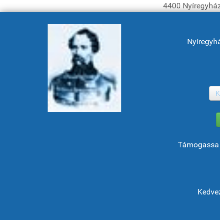
4400 Nyíregyház
Nyíregyh
K
Támogassa 
Kedvez