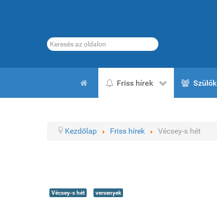
Keresés...
Friss hírek
Szülők
Kezdőlap
Friss hírek
Vécsey-s hét
Vécsey-s hét
versenyek