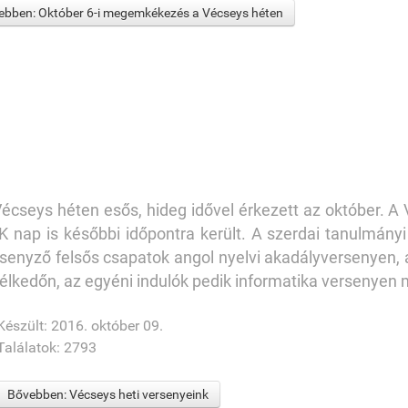
bben: Október 6-i megemkékezés a Vécseys héten
écseys héten esős, hideg idővel érkezett az október. A 
 nap is későbbi időpontra került. A szerdai tanulmány
senyző felsős csapatok angol nyelvi akadályversenyen, az
élkedőn, az egyéni indulók pedik informatika versenyen
Készült: 2016. október 09.
Találatok: 2793
Bővebben: Vécseys heti versenyeink