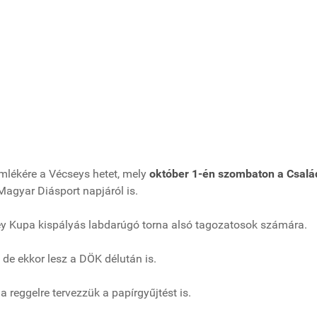
mlékére a Vécseys hetet, mely
október 1-én szombaton a Család
agyar Diásport napjáról is.
ey Kupa kispályás labdarúgó torna alsó tagozatosok számára.
de ekkor lesz a DÖK délután is.
a reggelre tervezzük a papírgyűjtést is.