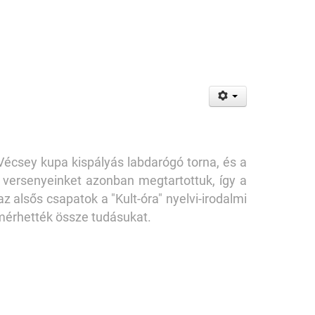
Vécsey kupa kispályás labdarógó torna, és a
i versenyeinket azonban megtartottuk, így a
 alsős csapatok a "Kult-óra" nyelvi-irodalmi
 mérhették össze tudásukat.