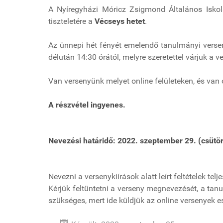
A Nyíregyházi Móricz Zsigmond Általános Isko
tiszteletére a
Vécseys hetet
.
Az ünnepi hét fényét emelendő tanulmányi versen
délután 14:30 órától, melyre szeretettel várjuk a v
Van versenyünk melyet online felületeken, és van
A részvétel ingyenes.
Nevezési határidő:
2022. szeptember 29. (csütör
Nevezni a versenykiírások alatt leírt feltételek telj
Kérjük feltüntetni a verseny megnevezését, a tanul
szükséges, mert ide küldjük az online versenyek 