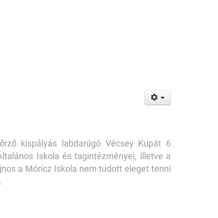
rző kispályás labdarúgó Vécsey Kupát 6
talános Iskola és tagintézményei, illetve a
nos a Móricz Iskola nem tudott eleget tenni
.