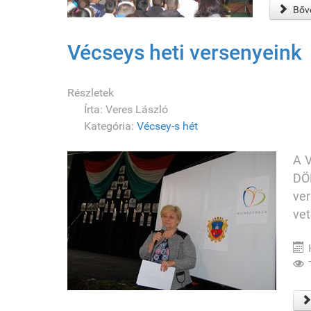
Bőve
Vécseys heti versenyeink
Részletek
Írta:
Veres László
Kategória:
Vécsey-s hét
A V
DÖK
ver
vet