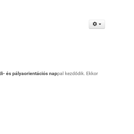
i- és pályaorientációs nap
pal kezdődik. Ekkor