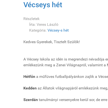
Vécseys hét
Részletek
Írta:
Veres László
Kategória:
Vécsey-s hét
Kedves Gyerekek, Tisztelt Szülők!
A Vécsey Iskola az idén is megrendezi névadója e
emlékezünk meg a Zenei Világnapról, valamint a M
Hétfőn
a műfüves futballpályánkon zajlik a Vécs
Kedden
az Állatok világnapjáról emlékezünk meg, 
Szerdán
tanulmányi versenyekre kerül sor, de erre 