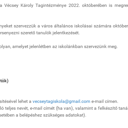
la Vécsey Károly Tagintézménye 2022. októberében is megre
yeket szervezzük a város általános iskolásai számára október
ersenyezni szerető tanulók jelentkezését.
 olyan, amelyet jelenlétben az iskolánkban szervezünk meg.
tök)
esítésével lehet a
vecseytagiskola@gmail.com
e-mail címen.
ó teljes nevét, e-mail címét (ha van), valamint a felkészítő ta
esetében a belépéshez szükséges adatokat).