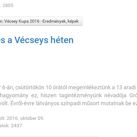
: 2805
: Vécsey Kupa 2016 - Eredmények, képek
s a Vécseys héten
 6-án, csütörtökön 10 órától megemlékeztünk a 13 arad
 hagyomány ez, hiszen tagintézményünk névadója Gróf
volt. Évről-évre látványos színpadi műsort mutatnak be 
lt: 2016. október 09.
atok: 2437