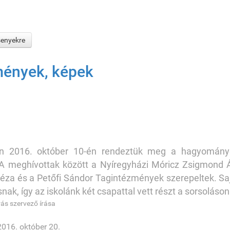
senyekre
mények, képek
an 2016. október 10-én rendeztük meg a hagyományő
 A meghívottak között a Nyíregyházi Móricz Zsigmond Ál
éza és a Petőfi Sándor Tagintézmények szerepeltek. Saj
ak, így az iskolánk két csapattal vett részt a sorsoláson
ás szervező írása
2016. október 20.