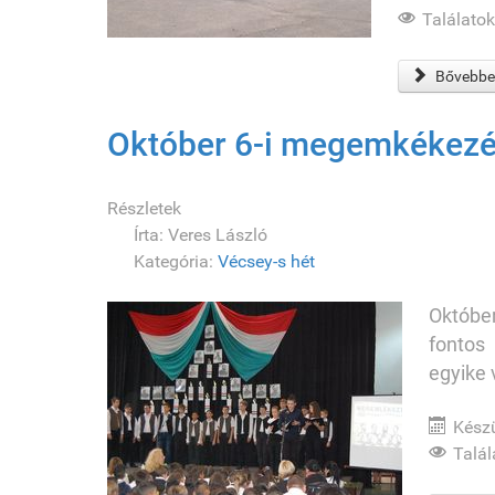
Találatok
Bővebben
Október 6-i megemkékezé
Részletek
Írta:
Veres László
Kategória:
Vécsey-s hét
Október
fontos
egyike 
Készü
Talál