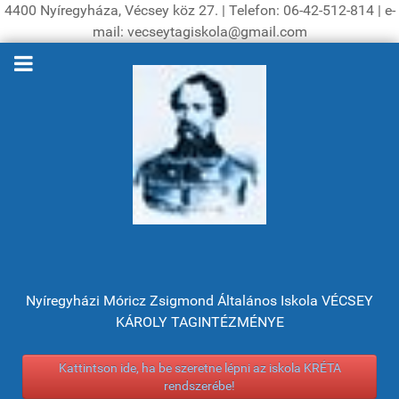
4400 Nyíregyháza, Vécsey köz 27. | Telefon: 06-42-512-814 | e-
mail: vecseytagiskola@gmail.com
Nyíregyházi Móricz Zsigmond Általános Iskola VÉCSEY
KÁROLY TAGINTÉZMÉNYE
Kattintson ide, ha be szeretne lépni az iskola KRÉTA
rendszerébe!