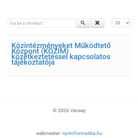
Írja be a címrészt
Tételek #
Közintézményeket Működtető
Központ (KÖZIM)
közétkeztetéssel kapcsolatos
tájékoztatója
© 2026 Vécsey
webmester:
nyirinformatika.hu