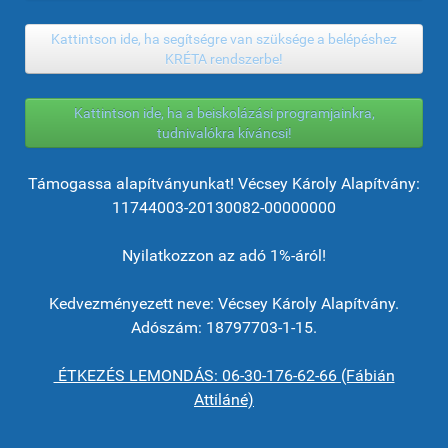
Kattintson ide, ha segítségre van szüksége a belépéshez
KRÉTA rendszerbe!
Kattintson ide, ha a beiskolázási programjainkra,
tudnivalókra kíváncsi!
Támogassa alapítványunkat! Vécsey Károly Alapítvány:
11744003-20130082-00000000
Nyilatkozzon az adó 1%-áról!
Kedvezményezett neve: Vécsey Károly Alapítvány.
Adószám: 18797703-1-15.
ÉTKEZÉS LEMONDÁS: 06-30-176-62-66 (Fábián
Attiláné)