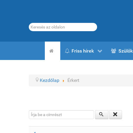
Keresés...
Friss hírek
Szülők
Kezdőlap
Érkert
Írja be a címrészt