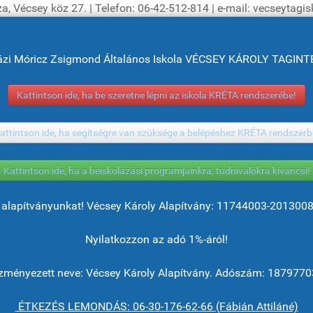
a, Vécsey köz 27. | Telefon: 06-42-512-814 | e-mail: vecseytag
ázi Móricz Zsigmond Általános Iskola VÉCSEY KÁROLY TAGI
Kattintson ide, ha be szeretne lépni az iskola KRÉTA rendszerébe!
attintson ide, ha segítségre van szüksége a belépéshez KRÉTA rendszerb
Kattintson ide, ha a beiskolázási programjainkra, tudnivalókra kíváncsi!
alapítványunkat! Vécsey Károly Alapítvány: 11744003-201300
Nyilatkozzon az adó 1%-áról!
ményezett neve: Vécsey Károly Alapítvány. Adószám: 1879770
ÉTKEZÉS LEMONDÁS: 06-30-176-62-66 (Fábián Attiláné)