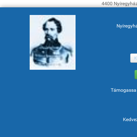
4400 Nyíregyház
Nyíregyh
K
Támogassa 
Kedvez