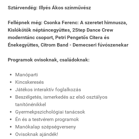
Sztárvendég: Illyés Ákos színművész
Fellépnek még: Csonka Ferenc: A szeretet himnusza,
Kislókötők néptáncegyüttes, 2Step Dance Crew
moderntánc csoport, Petri Pengetős Citera és
Énekegyüttes, Citrom Band - Demecseri fúvószenekar
Programok ovisoknak, családoknak:
Manóparti
Kincskeresés
Játékos interaktív foglalkozás
Beszélgetés, ismerkedés az első osztályos
tanítónénikkel
Gyermekpszichológiai tanácsok
Én és a testvérem programok
Manókalap szépségverseny
Ovisoknak ajándék!