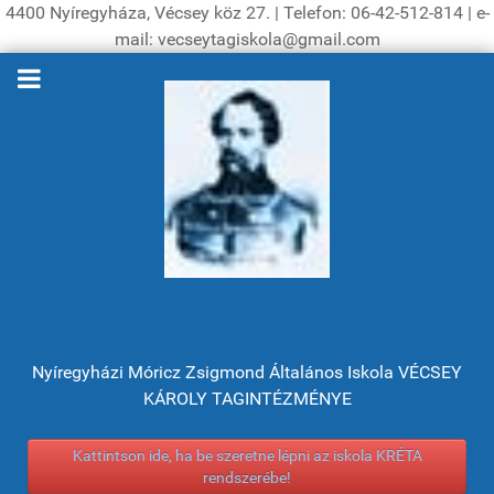
4400 Nyíregyháza, Vécsey köz 27. | Telefon: 06-42-512-814 | e-
mail: vecseytagiskola@gmail.com
Nyíregyházi Móricz Zsigmond Általános Iskola VÉCSEY
KÁROLY TAGINTÉZMÉNYE
Kattintson ide, ha be szeretne lépni az iskola KRÉTA
rendszerébe!