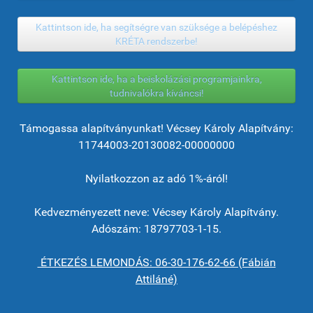
Kattintson ide, ha segítségre van szüksége a belépéshez
KRÉTA rendszerbe!
Kattintson ide, ha a beiskolázási programjainkra,
tudnivalókra kíváncsi!
Támogassa alapítványunkat! Vécsey Károly Alapítvány:
11744003-20130082-00000000
Nyilatkozzon az adó 1%-áról!
Kedvezményezett neve: Vécsey Károly Alapítvány.
Adószám: 18797703-1-15.
ÉTKEZÉS LEMONDÁS: 06-30-176-62-66 (Fábián
Attiláné)