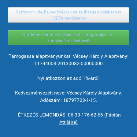
Kattintson ide, ha segítségre van szüksége a belépéshez
KRÉTA rendszerbe!
Kattintson ide, ha a beiskolázási programjainkra,
tudnivalókra kíváncsi!
Támogassa alapítványunkat! Vécsey Károly Alapítvány:
11744003-20130082-00000000
Nyilatkozzon az adó 1%-áról!
Kedvezményezett neve: Vécsey Károly Alapítvány.
Adószám: 18797703-1-15.
ÉTKEZÉS LEMONDÁS: 06-30-176-62-66 (Fábián
Attiláné)