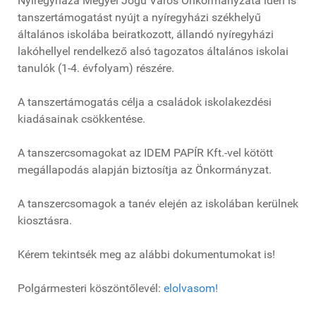
Nyíregyháza Megyei Jogú Város Önkormányzata idén is
tanszertámogatást nyújt a nyíregyházi székhelyű
általános iskolába beiratkozott, állandó nyíregyházi
lakóhellyel rendelkező alsó tagozatos általános iskolai
tanulók (1-4. évfolyam) részére.
A tanszertámogatás célja a családok iskolakezdési
kiadásainak csökkentése.
A tanszercsomagokat az IDEM PAPÍR Kft.-vel kötött
megállapodás alapján biztosítja az Önkormányzat.
A tanszercsomagok a tanév elején az iskolában kerülnek
kiosztásra.
Kérem tekintsék meg az alábbi dokumentumokat is!
Polgármesteri köszöntőlevél:
elolvasom!