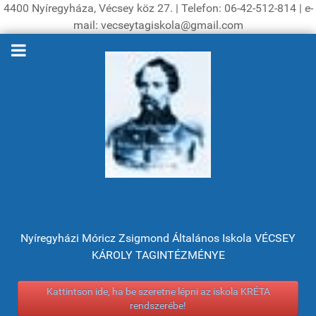
4400 Nyíregyháza, Vécsey köz 27. | Telefon: 06-42-512-814 | e-
mail: vecseytagiskola@gmail.com
Nyíregyházi Móricz Zsigmond Általános Iskola VÉCSEY
KÁROLY TAGINTÉZMÉNYE
Kattintson ide, ha be szeretne lépni az iskola KRÉTA
rendszerébe!