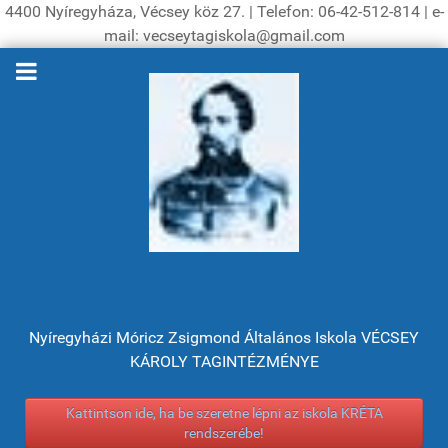
4400 Nyíregyháza, Vécsey köz 27. | Telefon: 06-42-512-814 | e-
mail: vecseytagiskola@gmail.com
Nyíregyházi Móricz Zsigmond Általános Iskola VÉCSEY
KÁROLY TAGINTÉZMÉNYE
Kattintson ide, ha be szeretne lépni az iskola KRÉTA
rendszerébe!