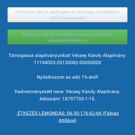
Kattintson ide, ha segítségre van szüksége a belépéshez
KRÉTA rendszerbe!
Kattintson ide, ha a beiskolázási programjainkra,
tudnivalókra kíváncsi!
Támogassa alapítványunkat! Vécsey Károly Alapítvány:
11744003-20130082-00000000
Nyilatkozzon az adó 1%-áról!
Kedvezményezett neve: Vécsey Károly Alapítvány.
Adószám: 18797703-1-15.
ÉTKEZÉS LEMONDÁS: 06-30-176-62-66 (Fábián
Attiláné)