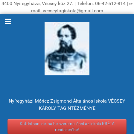
4400 Nyíregyháza, Vécsey köz 27. | Telefon: 06-42-512-814 | e-
mail: vecseytagiskola@gmail.com
Nyíregyházi Móricz Zsigmond Általános Iskola VÉCSEY
KÁROLY TAGINTÉZMÉNYE
Kattintson ide, ha be szeretne lépni az iskola KRÉTA
rendszerébe!