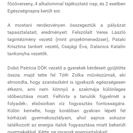
főzőverseny, 4 alkalommal tájékoztató nap, és 2 esetben
Egészségnapra került sor.
A mostani rendezvényen összegeztük a pályázat
tapasztalatait, eredményeit. Felszólalt Veres László
tagintézmény vezető (mint projektmenedzser), Pataki
Krisztina tankert vezető, Csajági Éva, Dalanics Katalin
tankonyha vezetők.
Dobó Patrícia DÖK vezető a gyerekek kérdéseit gyűjtötte
össze, majd tette fel Tóth Zolka művészúrnak, aki
elmondta, hogy szanészként is igyekszik egészségesen
étkezni, ami nem könnyű a szakmája különleges
időbeoztása miatt. Felhívta a tanulók figyelmét a
folyadék-, elsősorban víz fogyasztás fontosságára.
Külön kemelte, hogy korábban gyakran lépett fel
kórházak gyermekosztályain, ahol sajnos sokszor
találkozott az energia italok fogyasztása miatt bekerült
gyermekekkel. Kérte, ne igyanak energiaitalokat!