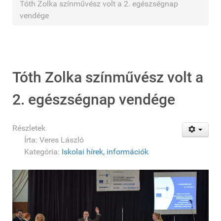
Tóth Zolka színművész volt a 2. egészségnap
vendége
Tóth Zolka színművész volt a
2. egészségnap vendége
Részletek
Írta:
Veres László
Kategória:
Iskolai hírek, információk