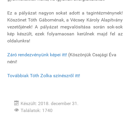
Ez a pályázat nagyon sokat adott a tagintézménynek!
Köszönet Tóth Gábornénak, a Vécsey Károly Alapítvány
vezetőjének! A pályázat megvalósítása során sok-sok
kép készült, ezek folyamaosan kerülnek majd fel az
oldalunkra!
Záró rendezvényünk képei itt!
(Köszönjük Csajági Éva
néni!
Továbbiak Tóth Zolka színészről itt!
Készült: 2018. december 31.
Találatok: 1740