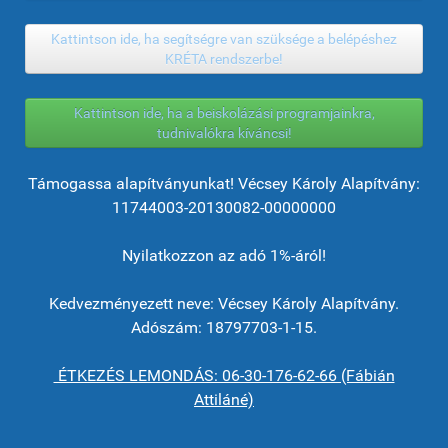
Kattintson ide, ha segítségre van szüksége a belépéshez
KRÉTA rendszerbe!
Kattintson ide, ha a beiskolázási programjainkra,
tudnivalókra kíváncsi!
Támogassa alapítványunkat! Vécsey Károly Alapítvány:
11744003-20130082-00000000
Nyilatkozzon az adó 1%-áról!
Kedvezményezett neve: Vécsey Károly Alapítvány.
Adószám: 18797703-1-15.
ÉTKEZÉS LEMONDÁS: 06-30-176-62-66 (Fábián
Attiláné)