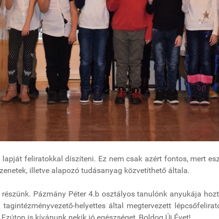
pját feliratokkal díszíteni. Ez nem csak azért fontos, mert esz
zenetek, illetve alapozó tudásanyag közvetíthető általa.
részünk. Pázmány Péter 4.b osztályos tanulónk anyukája hozt
 tagintézményvezető-helyettes által megtervezett lépcsőfelir
Ezúton is kívánunk nekik jó egészséget, Boldog Új Évet!