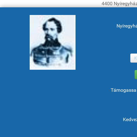
4400 Nyíregyház
Nyíregyh
K
Támogassa 
Kedvez