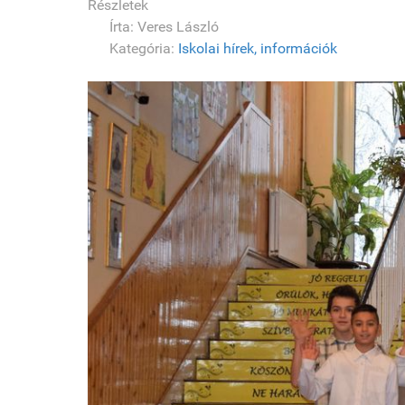
Részletek
Írta:
Veres László
Kategória:
Iskolai hírek, információk