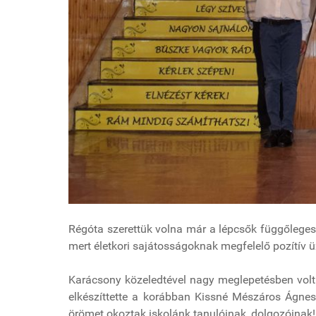
Régóta szerettük volna már a lépcsők függőleges la
mert életkori sajátosságoknak megfelelő pozítív ü
Karácsony közeledtével nagy meglepetésben volt 
elkészíttette a korábban Kissné Mészáros Ágnes
örömet okoztak iskolánk tanulóinak, dolgozóinak! 