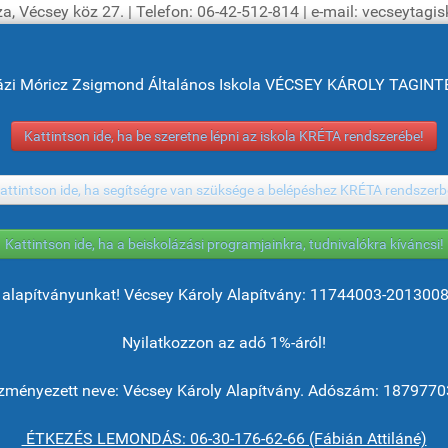
a, Vécsey köz 27. | Telefon: 06-42-512-814 | e-mail: vecseytag
ázi Móricz Zsigmond Általános Iskola VÉCSEY KÁROLY TAGI
Kattintson ide, ha be szeretne lépni az iskola KRÉTA rendszerébe!
attintson ide, ha segítségre van szüksége a belépéshez KRÉTA rendszerb
Kattintson ide, ha a beiskolázási programjainkra, tudnivalókra kíváncsi!
alapítványunkat! Vécsey Károly Alapítvány: 11744003-201300
Nyilatkozzon az adó 1%-áról!
ményezett neve: Vécsey Károly Alapítvány. Adószám: 1879770
ÉTKEZÉS LEMONDÁS: 06-30-176-62-66 (Fábián Attiláné)