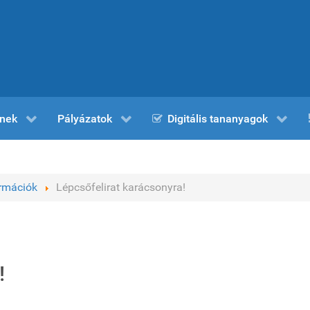
nek
Pályázatok
Digitális tananyagok
ormációk
Lépcsőfelirat karácsonyra!
!