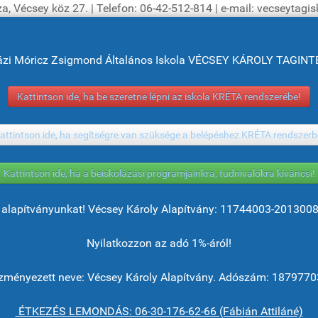
a, Vécsey köz 27. | Telefon: 06-42-512-814 | e-mail: vecseytag
ázi Móricz Zsigmond Általános Iskola VÉCSEY KÁROLY TAGI
Kattintson ide, ha be szeretne lépni az iskola KRÉTA rendszerébe!
attintson ide, ha segítségre van szüksége a belépéshez KRÉTA rendszerb
Kattintson ide, ha a beiskolázási programjainkra, tudnivalókra kíváncsi!
alapítványunkat! Vécsey Károly Alapítvány: 11744003-201300
Nyilatkozzon az adó 1%-áról!
ményezett neve: Vécsey Károly Alapítvány. Adószám: 1879770
ÉTKEZÉS LEMONDÁS: 06-30-176-62-66 (Fábián Attiláné)