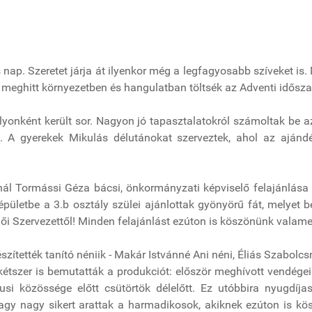
nap. Szeretet járja át ilyenkor még a legfagyosabb szíveket is.
, meghitt környezetben és hangulatban töltsék az Adventi idősza
onként került sor. Nagyon jó tapasztalatokról számoltak be az
 A gyerekek Mikulás délutánokat szerveztek, ahol az ajándék
ál Tormássi Géza bácsi, önkormányzati képviselő felajánlása ál
sépületbe a 3.b osztály szülei ajánlottak gyönyörű fát, melyet 
ülői Szervezettől! Minden felajánlást ezúton is köszönünk valam
észítették tanító néniik - Makár Istvánné Ani néni, Éliás Szabol
 kétszer is bemutatták a produkciót: először meghívott vendégein
si közössége előtt csütörtök délelőtt. Ez utóbbira nyugdíja
y nagy sikert arattak a harmadikosok, akiknek ezúton is kös