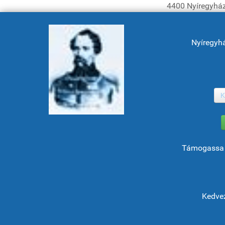
4400 Nyíregyház
Nyíregyh
K
Támogassa 
Kedvez