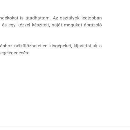
ndékokat is átadhattam. Az osztályok legjobban
, és egy kézzel készített, saját magukat ábrázoló
hoz nélkülözhetetlen kisgépeket, kijavíttatjuk a
megelégedésére.