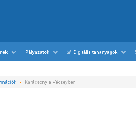
nek
Pályázatok
Digitális tananyagok
ormációk
Karácsony a Vécseyben