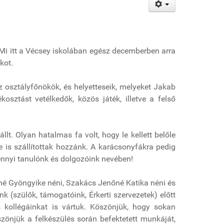
 Mi itt a Vécsey iskolában egész decemberben arra
kot.
 osztályfőnökök, és helyetteseik, melyeket Jakab
osztást vetélkedők, közös játék, illetve a felső
lt. Olyan hatalmas fa volt, hogy le kellett belőle
be is szállítottak hozzánk. A karácsonyfákra pedig
ennyi tanulónk és dolgozóink nevében!
csné Gyöngyike néni, Szakács Jenőné Katika néni és
k (szülők, támogatóink, Érkerti szervezetek) előtt
s kollégáinkat is vártuk. Köszönjük, hogy sokan
zönjük a felkészülés során befektetett munkáját,