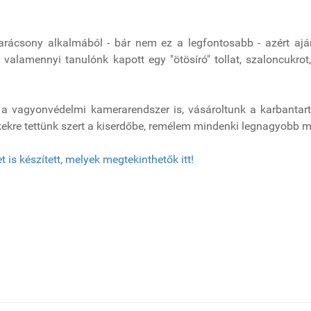
rácsony alkalmából - bár nem ez a legfontosabb - azért ajá
e valamennyi tanulónk kapott egy "ötösíró" tollat, szaloncukrot
 vagyonvédelmi kamerarendszer is, vásároltunk a karbantartás
kekre tettünk szert a kiserdőbe, remélem mindenki legnagyobb 
is készített, melyek megtekinthetők itt!