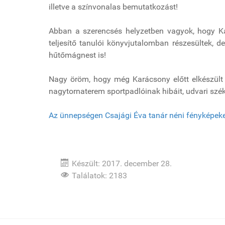
illetve a színvonalas bemutatkozást!
Abban a szerencsés helyzetben vagyok, hogy Ka
teljesítő tanulói könyvjutalomban részesültek, d
hűtőmágnest is!
Nagy öröm, hogy még Karácsony előtt elkészült a
nagytornaterem sportpadlóinak hibáit, udvari szé
Az ünnepségen Csajági Éva tanár néni fényképeket 
Készült: 2017. december 28.
Találatok: 2183