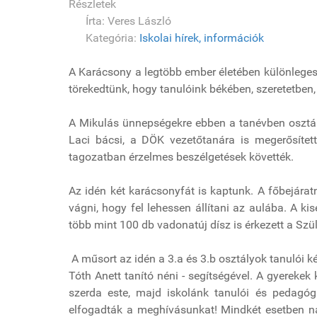
Részletek
Írta:
Veres László
Kategória:
Iskolai hírek, információk
A Karácsony a legtöbb ember életében különleges 
törekedtünk, hogy tanulóink békében, szeretetben
A Mikulás ünnepségekre ebben a tanévben osztály
Laci bácsi, a DÖK vezetőtanára is megerősített.
tagozatban érzelmes beszélgetések követték.
Az idén két karácsonyfát is kaptunk. A főbejáratn
vágni, hogy fel lehessen állítani az aulába. A ki
több mint 100 db vadonatúj dísz is érkezett a Sz
A műsort az idén a 3.a és 3.b osztályok tanulói k
Tóth Anett tanító néni - segítségével. A gyerekek
szerda este, majd iskolánk tanulói és pedagógu
elfogadták a meghívásunkat! Mindkét esetben nag