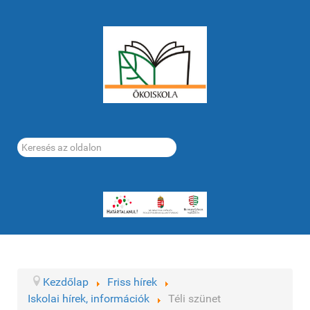
Keresés...
Kezdőlap
Friss hírek
Iskolai hírek, információk
Téli szünet