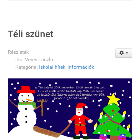
Téli szünet
Részletek
Írta:
Veres László
Kategória:
Iskolai hírek, információk