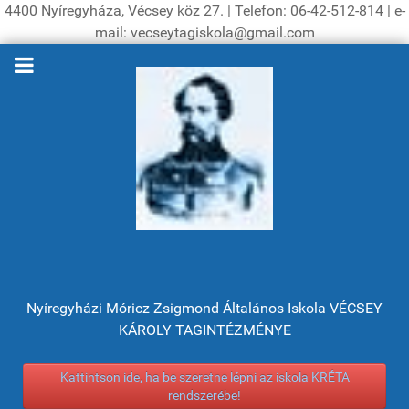
4400 Nyíregyháza, Vécsey köz 27. | Telefon: 06-42-512-814 | e-
mail: vecseytagiskola@gmail.com
Nyíregyházi Móricz Zsigmond Általános Iskola VÉCSEY
KÁROLY TAGINTÉZMÉNYE
Kattintson ide, ha be szeretne lépni az iskola KRÉTA
rendszerébe!