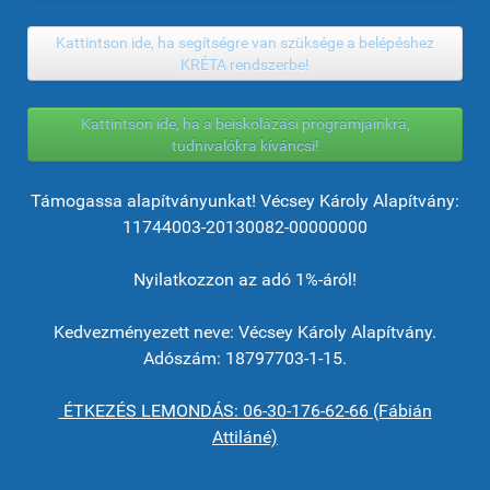
Kattintson ide, ha segítségre van szüksége a belépéshez
KRÉTA rendszerbe!
Kattintson ide, ha a beiskolázási programjainkra,
tudnivalókra kíváncsi!
Támogassa alapítványunkat! Vécsey Károly Alapítvány:
11744003-20130082-00000000
Nyilatkozzon az adó 1%-áról!
Kedvezményezett neve: Vécsey Károly Alapítvány.
Adószám: 18797703-1-15.
ÉTKEZÉS LEMONDÁS: 06-30-176-62-66 (Fábián
Attiláné)