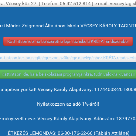
a, Vécsey köz 27. | Telefon: 06-42-512-814 | e-mail: vecseytag
ázi Móricz Zsigmond Általános Iskola VÉCSEY KÁROLY TAGI
Kattintson ide, ha be szeretne lépni az iskola KRÉTA rendszerébe!
attintson ide, ha segítségre van szüksége a belépéshez KRÉTA rendszerb
Kattintson ide, ha a beiskolázási programjainkra, tudnivalókra kíváncsi!
alapítványunkat! Vécsey Károly Alapítvány: 11744003-201300
Nyilatkozzon az adó 1%-áról!
ményezett neve: Vécsey Károly Alapítvány. Adószám: 1879770
ÉTKEZÉS LEMONDÁS: 06-30-176-62-66 (Fábián Attiláné)