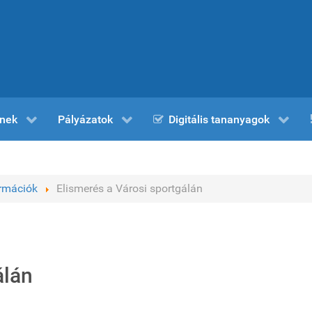
nek
Pályázatok
Digitális tananyagok
ormációk
Elismerés a Városi sportgálán
álán