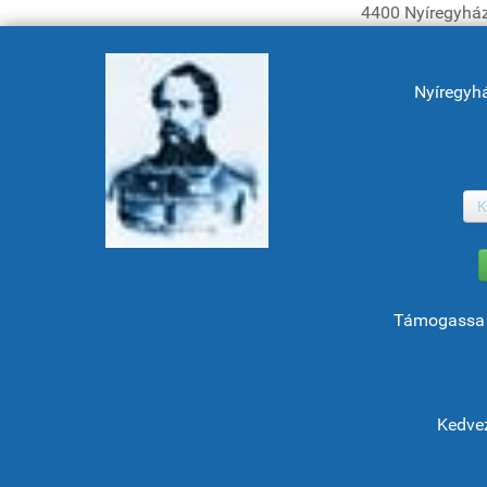
4400 Nyíregyház
Nyíregyh
K
Támogassa 
Kedvez