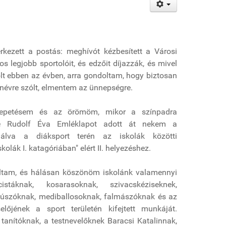
rkezett a postás: meghívót kézbesített a Városi
os legjobb sportolóit, és edzőit díjazzák, és mivel
t ebben az évben, arra gondoltam, hogy biztosan
 névre szólt, elmentem az ünnepségre.
epetésem és az örömöm, mikor a színpadra
óné Rudolf Éva Emléklapot adott át nekem a
ulálva a diáksport terén az iskolák közötti
olák I. katagóriában" elért II. helyezéshez.
ltam, és hálásan köszönöm iskolánk valamennyi
stáknak, kosarasoknak, szivacskéziseknek,
, úszóknak, mediballosoknak, falmászóknak és az
lőjének a sport területén kifejtett munkáját.
 tanítóknak, a testnevelőknek Baracsi Katalinnak,