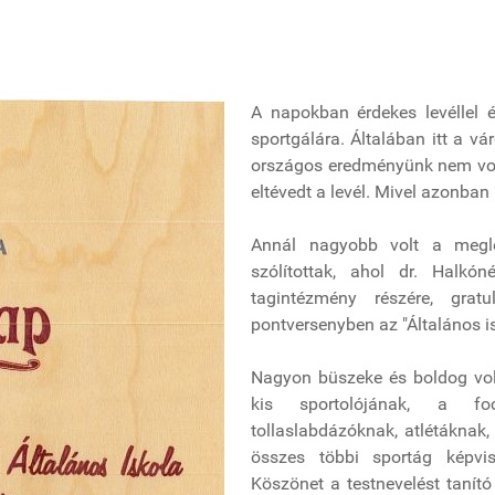
A napokban érdekes levéllel é
sportgálára. Általában itt a vár
országos eredményünk nem vol
eltévedt a levél. Mivel azonban
Annál nagyobb volt a megl
szólítottak, ahol dr. Halk
tagintézmény részére, grat
pontversenyben az "Általános isk
Nagyon büszeke és boldog vo
kis sportolójának, a foci
tollaslabdázóknak, atlétáknak
összes többi sportág képvise
Köszönet a testnevelést tanító