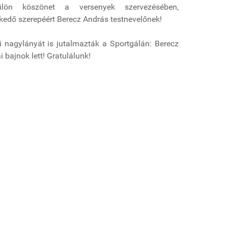
ülön köszönet a versenyek szervezésében,
lkedő szerepéért Berecz András testnevelőnek!
 nagylányát is jutalmazták a Sportgálán: Berecz
 bajnok lett! Gratulálunk!