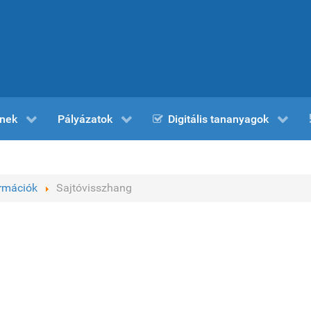
nek
Pályázatok
Digitális tananyagok
ormációk
Sajtóvisszhang