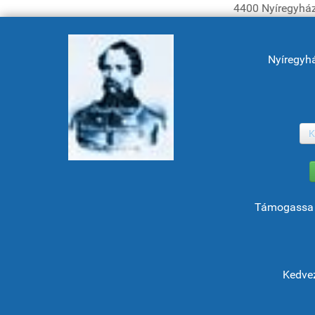
4400 Nyíregyház
Nyíregyh
K
Támogassa 
Kedvez