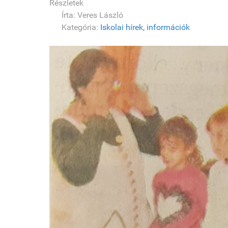
Részletek
Írta:
Veres László
Kategória:
Iskolai hírek, információk