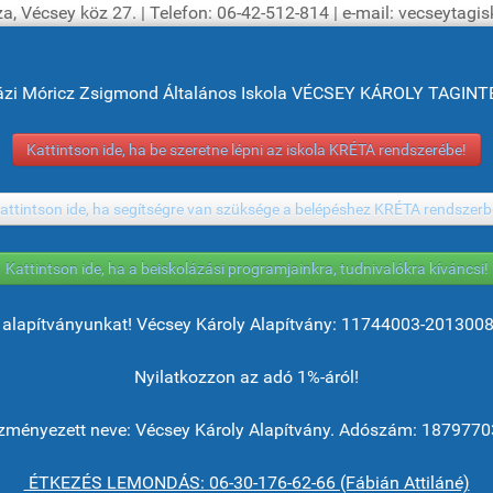
a, Vécsey köz 27. | Telefon: 06-42-512-814 | e-mail: vecseytag
ázi Móricz Zsigmond Általános Iskola VÉCSEY KÁROLY TAGI
Kattintson ide, ha be szeretne lépni az iskola KRÉTA rendszerébe!
attintson ide, ha segítségre van szüksége a belépéshez KRÉTA rendszerb
Kattintson ide, ha a beiskolázási programjainkra, tudnivalókra kíváncsi!
alapítványunkat! Vécsey Károly Alapítvány: 11744003-201300
Nyilatkozzon az adó 1%-áról!
ményezett neve: Vécsey Károly Alapítvány. Adószám: 1879770
ÉTKEZÉS LEMONDÁS: 06-30-176-62-66 (Fábián Attiláné)