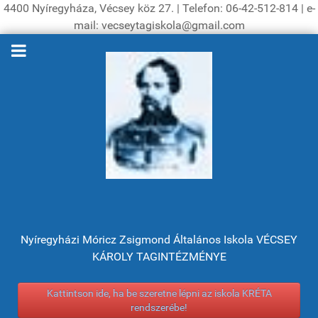
4400 Nyíregyháza, Vécsey köz 27. | Telefon: 06-42-512-814 | e-
mail: vecseytagiskola@gmail.com
Nyíregyházi Móricz Zsigmond Általános Iskola VÉCSEY
KÁROLY TAGINTÉZMÉNYE
Kattintson ide, ha be szeretne lépni az iskola KRÉTA
rendszerébe!