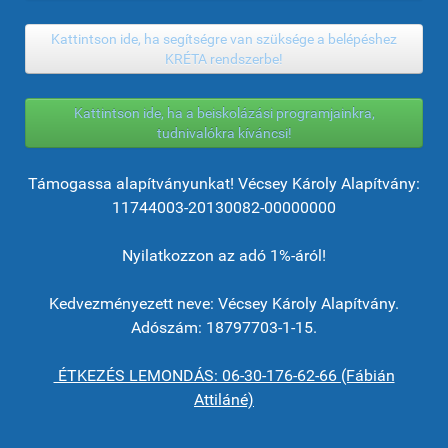
Kattintson ide, ha segítségre van szüksége a belépéshez
KRÉTA rendszerbe!
Kattintson ide, ha a beiskolázási programjainkra,
tudnivalókra kíváncsi!
Támogassa alapítványunkat! Vécsey Károly Alapítvány:
11744003-20130082-00000000
Nyilatkozzon az adó 1%-áról!
Kedvezményezett neve: Vécsey Károly Alapítvány.
Adószám: 18797703-1-15.
ÉTKEZÉS LEMONDÁS: 06-30-176-62-66 (Fábián
Attiláné)