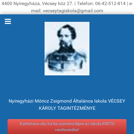
4400 Nyíregyháza, Vécsey köz 27. | Telefon: 06-42-512-814 | e-
mail: vecseytagiskola@gmail.com
Nyíregyházi Móricz Zsigmond Általános Iskola VÉCSEY
KÁROLY TAGINTÉZMÉNYE
Kattintson ide, ha be szeretne lépni az iskola KRÉTA
rendszerébe!