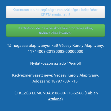
Kattintson ide, ha segítségre van szüksége a belépéshez
KRÉTA rendszerbe!
Kattintson ide, ha a beiskolázási programjainkra,
tudnivalókra kíváncsi!
Támogassa alapítványunkat! Vécsey Károly Alapítvány:
11744003-20130082-00000000
Nyilatkozzon az adó 1%-áról!
Kedvezményezett neve: Vécsey Károly Alapítvány.
Adószám: 18797703-1-15.
ÉTKEZÉS LEMONDÁS: 06-30-176-62-66 (Fábián
Attiláné)