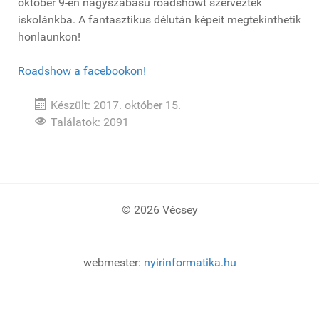
október 9-én nagyszabású roadshowt szerveztek
iskolánkba. A fantasztikus délután képeit megtekinthetik
honlaunkon!
Roadshow a facebookon!
Készült: 2017. október 15.
Találatok: 2091
© 2026 Vécsey
webmester:
nyirinformatika.hu