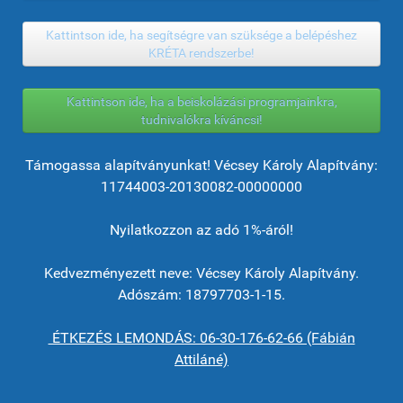
Kattintson ide, ha segítségre van szüksége a belépéshez
KRÉTA rendszerbe!
Kattintson ide, ha a beiskolázási programjainkra,
tudnivalókra kíváncsi!
Támogassa alapítványunkat! Vécsey Károly Alapítvány:
11744003-20130082-00000000
Nyilatkozzon az adó 1%-áról!
Kedvezményezett neve: Vécsey Károly Alapítvány.
Adószám: 18797703-1-15.
ÉTKEZÉS LEMONDÁS: 06-30-176-62-66 (Fábián
Attiláné)