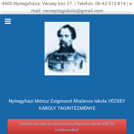
4400 Nyíregyháza, Vécsey köz 27. | Telefon: 06-42-512-814 | e-
mail: vecseytagiskola@gmail.com
Nyíregyházi Móricz Zsigmond Általános Iskola VÉCSEY
KÁROLY TAGINTÉZMÉNYE
Kattintson ide, ha be szeretne lépni az iskola KRÉTA
rendszerébe!