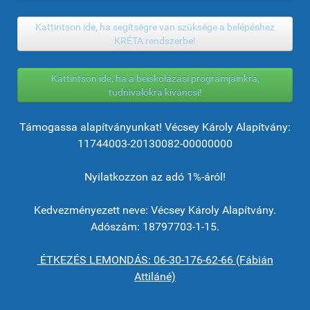
Kattintson ide, ha segítségre van szüksége a belépéshez
KRÉTA rendszerbe!
Kattintson ide, ha a beiskolázási programjainkra,
tudnivalókra kíváncsi!
Támogassa alapítványunkat! Vécsey Károly Alapítvány:
11744003-20130082-00000000
Nyilatkozzon az adó 1%-áról!
Kedvezményezett neve: Vécsey Károly Alapítvány.
Adószám: 18797703-1-15.
ÉTKEZÉS LEMONDÁS: 06-30-176-62-66 (Fábián
Attiláné)