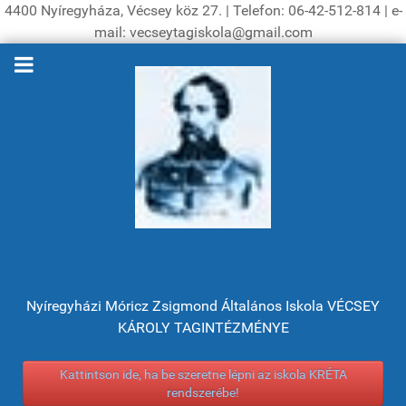
4400 Nyíregyháza, Vécsey köz 27. | Telefon: 06-42-512-814 | e-
mail: vecseytagiskola@gmail.com
Nyíregyházi Móricz Zsigmond Általános Iskola VÉCSEY
KÁROLY TAGINTÉZMÉNYE
Kattintson ide, ha be szeretne lépni az iskola KRÉTA
rendszerébe!