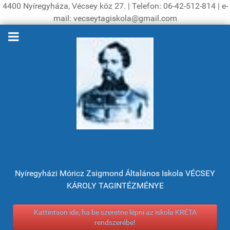
4400 Nyíregyháza, Vécsey köz 27. | Telefon: 06-42-512-814 | e-
mail: vecseytagiskola@gmail.com
Nyíregyházi Móricz Zsigmond Általános Iskola VÉCSEY
KÁROLY TAGINTÉZMÉNYE
Kattintson ide, ha be szeretne lépni az iskola KRÉTA
rendszerébe!