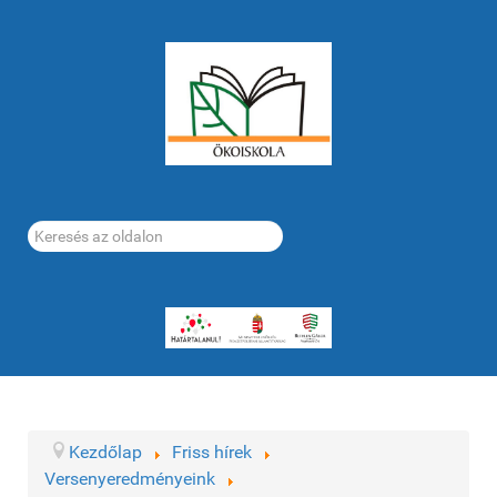
Keresés...
Kezdőlap
Friss hírek
Versenyeredményeink