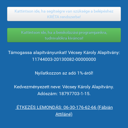
Kattintson ide, ha segítségre van szüksége a belépéshez
KRÉTA rendszerbe!
Kattintson ide, ha a beiskolázási programjainkra,
tudnivalókra kíváncsi!
Támogassa alapítványunkat! Vécsey Károly Alapítvány:
11744003-20130082-00000000
Nyilatkozzon az adó 1%-áról!
Kedvezményezett neve: Vécsey Károly Alapítvány.
Adószám: 18797703-1-15.
ÉTKEZÉS LEMONDÁS: 06-30-176-62-66 (Fábián
Attiláné)