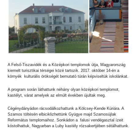
A Felső-Tiszavidék és a Középkori templomok útja, Magyarország
kiemelt turisztikai térségei közé tartozik. 2017. október 14-én a
környék kulturális örökségét bemutató túrán képviseltük iskolánkat.
A program során láthattunk néhány olyan középkori templomot,
kastélyt, várat amelyek az elmúlt években újultak meg.
Cégénydányádon rácsodálkozhattunk a Kölcsey-Kende Kúriára. A
Szamos töltésén elbiciklizhettünk Gyügye majd Szamosújlak
Református templomaihoz. Sonkádon a falusi vendégasztal ízeit
kóstolhattuk, Nagyarban a Luby kastély rózsakertjében sétálhattunk.