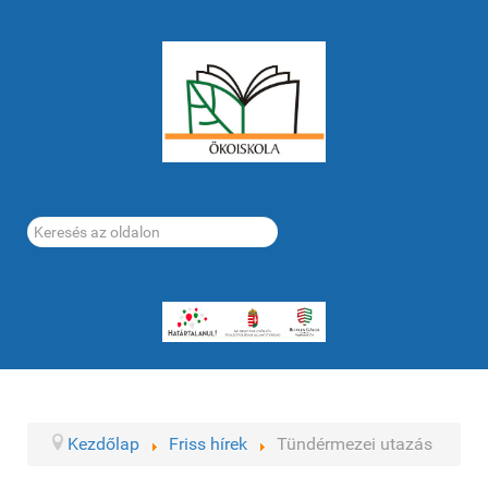
Keresés...
Kezdőlap
Friss hírek
Tündérmezei utazás