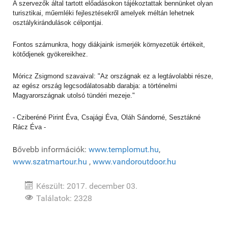
A szervezők által tartott előadásokon tájékoztattak bennünket olyan
turisztikai, műemléki fejlesztésekről amelyek méltán lehetnek
osztálykirándulások célpontjai.
Fontos számunkra, hogy diákjaink ismerjék környezetük értékeit,
kötődjenek gyökereikhez.
Móricz Zsigmond szavaival: "Az országnak ez a legtávolabbi része,
az egész ország legcsodálatosabb darabja: a történelmi
Magyarországnak utolsó tündéri mezeje."
- Cziberéné Pirint Éva, Csajági Éva, Oláh Sándorné, Sesztákné
Rácz Éva -
ővebb információk:
www.templomut.hu
,
B
www.szatmartour.hu
,
www.vandoroutdoor.hu
Készült: 2017. december 03.
Találatok: 2328