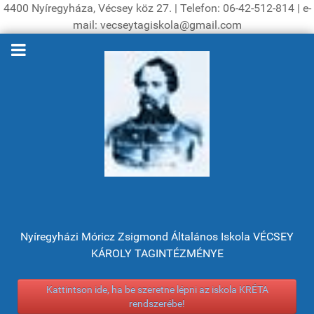
4400 Nyíregyháza, Vécsey köz 27. | Telefon: 06-42-512-814 | e-
mail: vecseytagiskola@gmail.com
Nyíregyházi Móricz Zsigmond Általános Iskola VÉCSEY
KÁROLY TAGINTÉZMÉNYE
Kattintson ide, ha be szeretne lépni az iskola KRÉTA
rendszerébe!