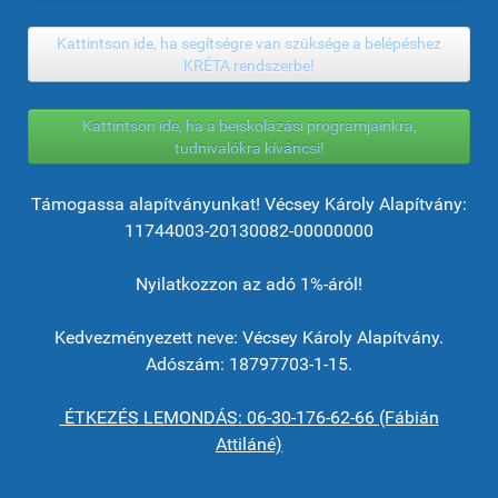
Kattintson ide, ha segítségre van szüksége a belépéshez
KRÉTA rendszerbe!
Kattintson ide, ha a beiskolázási programjainkra,
tudnivalókra kíváncsi!
Támogassa alapítványunkat! Vécsey Károly Alapítvány:
11744003-20130082-00000000
Nyilatkozzon az adó 1%-áról!
Kedvezményezett neve: Vécsey Károly Alapítvány.
Adószám: 18797703-1-15.
ÉTKEZÉS LEMONDÁS: 06-30-176-62-66 (Fábián
Attiláné)