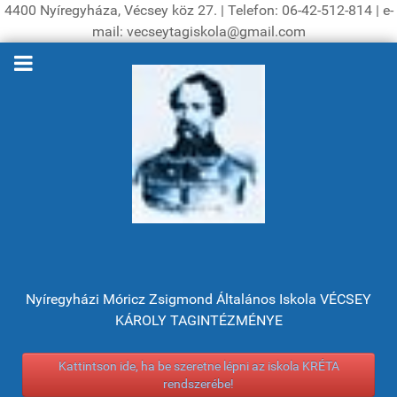
4400 Nyíregyháza, Vécsey köz 27. | Telefon: 06-42-512-814 | e-
mail: vecseytagiskola@gmail.com
Nyíregyházi Móricz Zsigmond Általános Iskola VÉCSEY
KÁROLY TAGINTÉZMÉNYE
Kattintson ide, ha be szeretne lépni az iskola KRÉTA
rendszerébe!