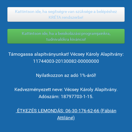
Kattintson ide, ha segítségre van szüksége a belépéshez
KRÉTA rendszerbe!
Kattintson ide, ha a beiskolázási programjainkra,
tudnivalókra kíváncsi!
Támogassa alapítványunkat! Vécsey Károly Alapítvány:
11744003-20130082-00000000
Nyilatkozzon az adó 1%-áról!
Kedvezményezett neve: Vécsey Károly Alapítvány.
Adószám: 18797703-1-15.
ÉTKEZÉS LEMONDÁS: 06-30-176-62-66 (Fábián
Attiláné)