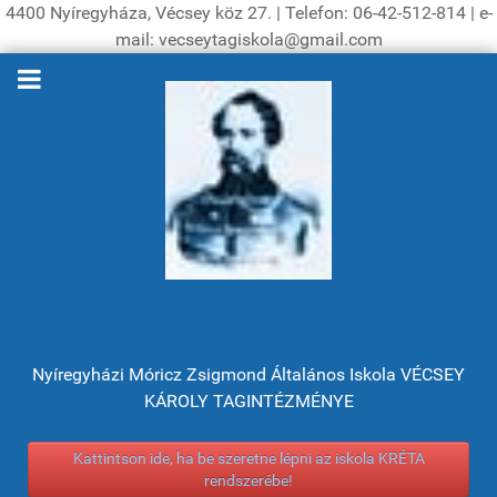
4400 Nyíregyháza, Vécsey köz 27. | Telefon: 06-42-512-814 | e-
mail: vecseytagiskola@gmail.com
Nyíregyházi Móricz Zsigmond Általános Iskola VÉCSEY
KÁROLY TAGINTÉZMÉNYE
Kattintson ide, ha be szeretne lépni az iskola KRÉTA
rendszerébe!