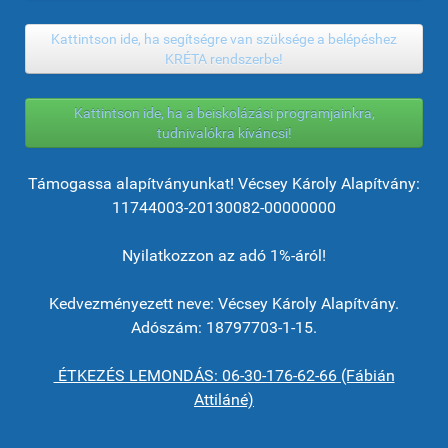
Kattintson ide, ha segítségre van szüksége a belépéshez
KRÉTA rendszerbe!
Kattintson ide, ha a beiskolázási programjainkra,
tudnivalókra kíváncsi!
Támogassa alapítványunkat! Vécsey Károly Alapítvány:
11744003-20130082-00000000
Nyilatkozzon az adó 1%-áról!
Kedvezményezett neve: Vécsey Károly Alapítvány.
Adószám: 18797703-1-15.
ÉTKEZÉS LEMONDÁS: 06-30-176-62-66 (Fábián
Attiláné)