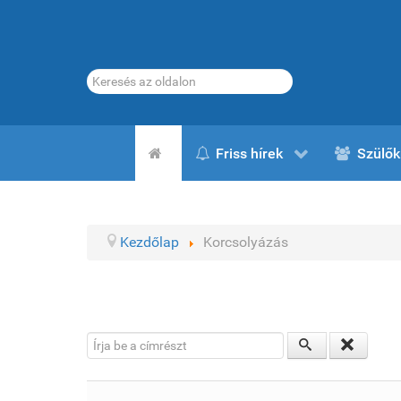
Keresés...
Friss hírek
Szülők
Kezdőlap
Korcsolyázás
Írja be a címrészt