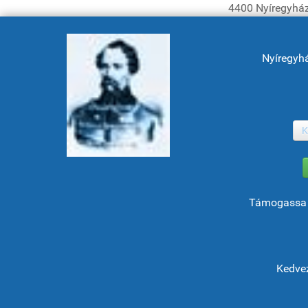
4400 Nyíregyház
Nyíregyh
K
Támogassa 
Kedvez