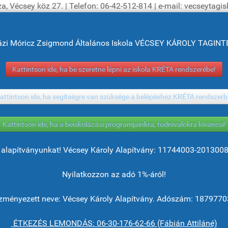
a, Vécsey köz 27. | Telefon: 06-42-512-814 | e-mail: vecseytag
ázi Móricz Zsigmond Általános Iskola VÉCSEY KÁROLY TAGI
Kattintson ide, ha be szeretne lépni az iskola KRÉTA rendszerébe!
attintson ide, ha segítségre van szüksége a belépéshez KRÉTA rendszerb
Kattintson ide, ha a beiskolázási programjainkra, tudnivalókra kíváncsi!
alapítványunkat! Vécsey Károly Alapítvány: 11744003-201300
Nyilatkozzon az adó 1%-áról!
ményezett neve: Vécsey Károly Alapítvány. Adószám: 1879770
ÉTKEZÉS LEMONDÁS: 06-30-176-62-66 (Fábián Attiláné)