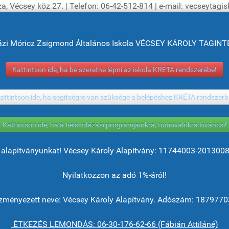
a, Vécsey köz 27. | Telefon: 06-42-512-814 | e-mail: vecseytag
ázi Móricz Zsigmond Általános Iskola VÉCSEY KÁROLY TAGI
Kattintson ide, ha be szeretne lépni az iskola KRÉTA rendszerébe!
attintson ide, ha segítségre van szüksége a belépéshez KRÉTA rendszerb
Kattintson ide, ha a beiskolázási programjainkra, tudnivalókra kíváncsi!
alapítványunkat! Vécsey Károly Alapítvány: 11744003-201300
Nyilatkozzon az adó 1%-áról!
ményezett neve: Vécsey Károly Alapítvány. Adószám: 1879770
ÉTKEZÉS LEMONDÁS: 06-30-176-62-66 (Fábián Attiláné)