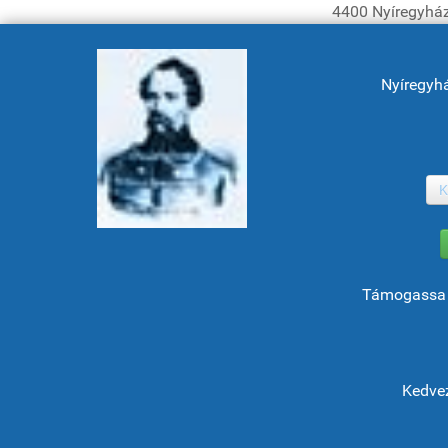
4400 Nyíregyház
Nyíregyh
K
Támogassa 
Kedvez