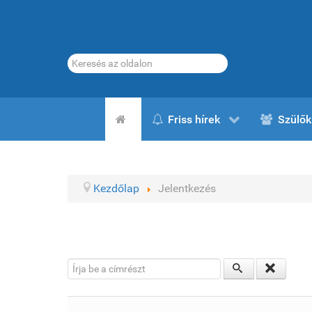
Keresés...
Friss hírek
Szülők
Kezdőlap
Jelentkezés
Írja be a címrészt