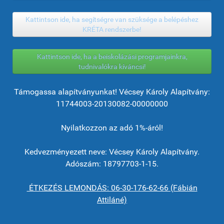
Kattintson ide, ha segítségre van szüksége a belépéshez
KRÉTA rendszerbe!
Kattintson ide, ha a beiskolázási programjainkra,
tudnivalókra kíváncsi!
Támogassa alapítványunkat! Vécsey Károly Alapítvány:
11744003-20130082-00000000
Nyilatkozzon az adó 1%-áról!
Kedvezményezett neve: Vécsey Károly Alapítvány.
Adószám: 18797703-1-15.
ÉTKEZÉS LEMONDÁS: 06-30-176-62-66 (Fábián
Attiláné)