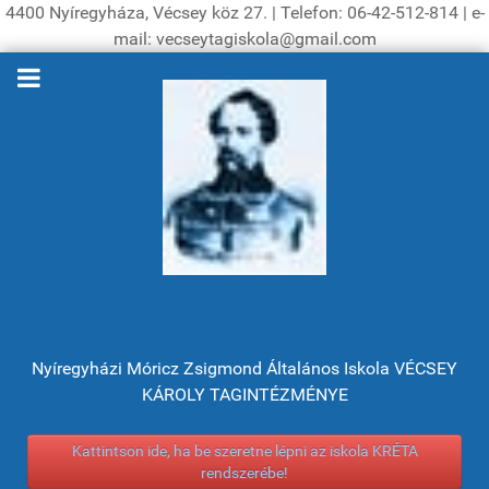
4400 Nyíregyháza, Vécsey köz 27. | Telefon: 06-42-512-814 | e-
mail: vecseytagiskola@gmail.com
Nyíregyházi Móricz Zsigmond Általános Iskola VÉCSEY
KÁROLY TAGINTÉZMÉNYE
Kattintson ide, ha be szeretne lépni az iskola KRÉTA
rendszerébe!