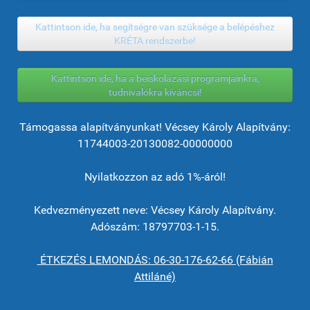
Kattintson ide, ha segítségre van szüksége a belépéshez
KRÉTA rendszerbe!
Kattintson ide, ha a beiskolázási programjainkra,
tudnivalókra kíváncsi!
Támogassa alapítványunkat! Vécsey Károly Alapítvány:
11744003-20130082-00000000
Nyilatkozzon az adó 1%-áról!
Kedvezményezett neve: Vécsey Károly Alapítvány.
Adószám: 18797703-1-15.
ÉTKEZÉS LEMONDÁS: 06-30-176-62-66 (Fábián
Attiláné)