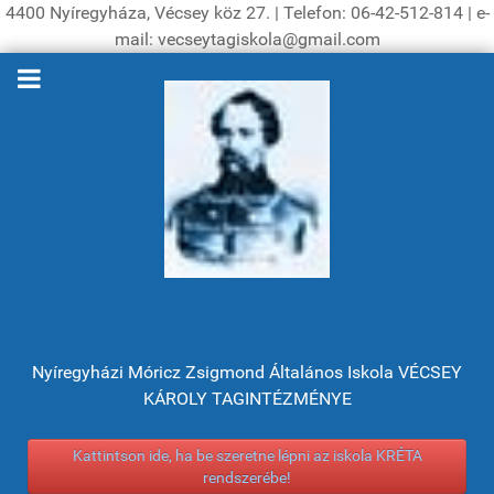
4400 Nyíregyháza, Vécsey köz 27. | Telefon: 06-42-512-814 | e-
mail: vecseytagiskola@gmail.com
Nyíregyházi Móricz Zsigmond Általános Iskola VÉCSEY
KÁROLY TAGINTÉZMÉNYE
Kattintson ide, ha be szeretne lépni az iskola KRÉTA
rendszerébe!