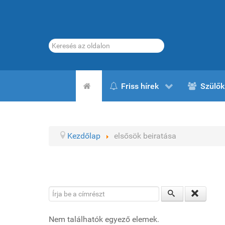
Keresés...
Friss hírek
Szülők
Kezdőlap
elsősök beiratása
Írja be a címrészt
Nem találhatók egyező elemek.