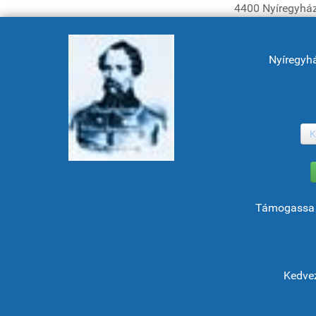
4400 Nyíregyház
Nyíregyh
K
Támogassa 
Kedvez