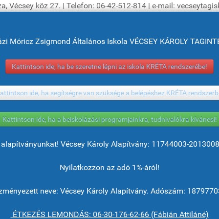
a, Vécsey köz 27. | Telefon: 06-42-512-814 | e-mail: vecseytag
ázi Móricz Zsigmond Általános Iskola VÉCSEY KÁROLY TAGI
Kattintson ide, ha be szeretne lépni az iskola KRÉTA rendszerébe!
attintson ide, ha segítségre van szüksége a belépéshez KRÉTA rendszerb
Kattintson ide, ha a beiskolázási programjainkra, tudnivalókra kíváncsi!
alapítványunkat! Vécsey Károly Alapítvány: 11744003-201300
Nyilatkozzon az adó 1%-áról!
ményezett neve: Vécsey Károly Alapítvány. Adószám: 1879770
ÉTKEZÉS LEMONDÁS: 06-30-176-62-66 (Fábián Attiláné)