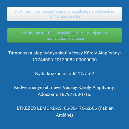
Kattintson ide, ha segítségre van szüksége a belépéshez
KRÉTA rendszerbe!
Kattintson ide, ha a beiskolázási programjainkra,
tudnivalókra kíváncsi!
Támogassa alapítványunkat! Vécsey Károly Alapítvány:
11744003-20130082-00000000
Nyilatkozzon az adó 1%-áról!
Kedvezményezett neve: Vécsey Károly Alapítvány.
Adószám: 18797703-1-15.
ÉTKEZÉS LEMONDÁS: 06-30-176-62-66 (Fábián
Attiláné)