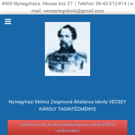
4400 Nyíregyháza, Vécsey köz 27. | Telefon: 06-42-512-814 | e-
mail: vecseytagiskola@gmail.com
Nyíregyházi Móricz Zsigmond Általános Iskola VÉCSEY
KÁROLY TAGINTÉZMÉNYE
Kattintson ide, ha be szeretne lépni az iskola KRÉTA
rendszerébe!