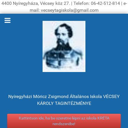
4400 Nyíregyháza, Vécsey köz 27. | Telefon: 06-42-512-814 | e-
mail: vecseytagiskola@gmail.com
Nyíregyházi Móricz Zsigmond Általános Iskola VÉCSEY
KÁROLY TAGINTÉZMÉNYE
Kattintson ide, ha be szeretne lépni az iskola KRÉTA
rendszerébe!