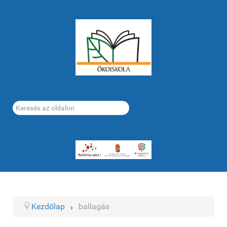
Keresés...
Kezdőlap
ballagás