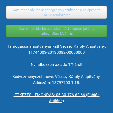
Kattintson ide, ha segítségre van szüksége a belépéshez
KRÉTA rendszerbe!
Kattintson ide, ha a beiskolázási programjainkra,
tudnivalókra kíváncsi!
Támogassa alapítványunkat! Vécsey Károly Alapítvány:
11744003-20130082-00000000
Nyilatkozzon az adó 1%-áról!
Kedvezményezett neve: Vécsey Károly Alapítvány.
Adószám: 18797703-1-15.
ÉTKEZÉS LEMONDÁS: 06-30-176-62-66 (Fábián
Attiláné)