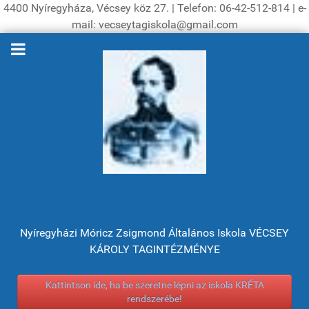
4400 Nyíregyháza, Vécsey köz 27. | Telefon: 06-42-512-814 | e-
mail: vecseytagiskola@gmail.com
Nyíregyházi Móricz Zsigmond Általános Iskola VÉCSEY
KÁROLY TAGINTÉZMÉNYE
Kattintson ide, ha be szeretne lépni az iskola KRÉTA
rendszerébe!