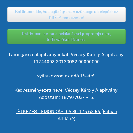
Kattintson ide, ha segítségre van szüksége a belépéshez
KRÉTA rendszerbe!
Kattintson ide, ha a beiskolázási programjainkra,
tudnivalókra kíváncsi!
Támogassa alapítványunkat! Vécsey Károly Alapítvány:
11744003-20130082-00000000
Nyilatkozzon az adó 1%-áról!
Kedvezményezett neve: Vécsey Károly Alapítvány.
Adószám: 18797703-1-15.
ÉTKEZÉS LEMONDÁS: 06-30-176-62-66 (Fábián
Attiláné)